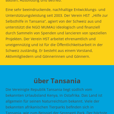
Bauten, Ausbildung und Betrieb.
Eine sehr beeindruckende, nachhaltige Entwicklungs- und
Unterstützungsleistung seit 2003. Der Verein HST „Hilfe zur
Selbsthilfe in Tansania“, agiert von der Schweiz aus und
unterstützt die NGO MUMAU ideologisch und finanziell
durch Sammeln von Spenden und lancieren von speziellen
Projekten. Der Verein HST arbeitet ehrenamtlich und
uneigennützig und ist für die Öffentlichkeitsarbeit in der
Schweiz zuständig. Er besteht aus einem Vorstand,
Aktivmitgliedern und Gönnerinnen und Gönnern.
über Tansania
Die Vereinigte Republik Tansania liegt südlich vom
bekannten Urlaubsland Kenya, in Ostafrika. Das Land ist
allgemein für seinen Naturreichtum bekannt. Viele der
bekannten afrikanischen Tierparks befinden sich in
Tansania, wie zum Beispiel der Serengeti Park. Der höchste