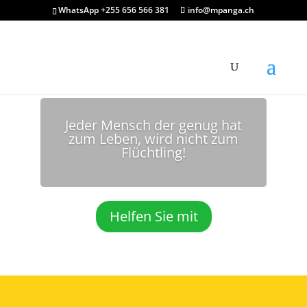
WhatsApp +255 656 566 381
info@mpanga.ch
Jeder Mensch der genug hat
zum Leben, wird nicht zum
Flüchtling!
Helfen Sie mit