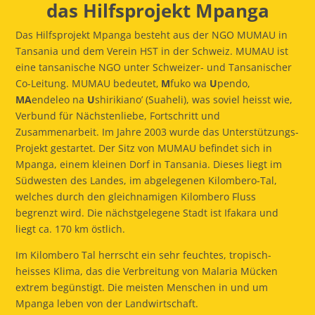
das Hilfsprojekt Mpanga
Das Hilfsprojekt Mpanga besteht aus der NGO MUMAU in
Tansania und dem Verein HST in der Schweiz. MUMAU ist
eine tansanische NGO unter Schweizer- und Tansanischer
Co-Leitung. MUMAU bedeutet‚
M
fuko wa
U
pendo,
MA
endeleo na
U
shirikiano’ (Suaheli), was soviel heisst wie,
Verbund für Nächstenliebe, Fortschritt und
Zusammenarbeit. Im Jahre 2003 wurde das Unterstützungs-
Projekt gestartet. Der Sitz von MUMAU befindet sich in
Mpanga, einem kleinen Dorf in Tansania. Dieses liegt im
Südwesten des Landes, im abgelegenen Kilombero-Tal,
welches durch den gleichnamigen Kilombero Fluss
begrenzt wird. Die nächstgelegene Stadt ist Ifakara und
liegt ca. 170 km östlich.
Im Kilombero Tal herrscht ein sehr feuchtes, tropisch-
heisses Klima, das die Verbreitung von Malaria Mücken
extrem begünstigt. Die meisten Menschen in und um
Mpanga leben von der Landwirtschaft.