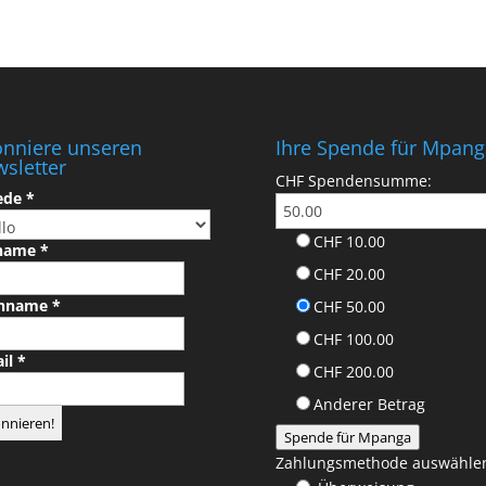
nniere unseren
Ihre Spende für Mpang
sletter
CHF
Spendensumme:
ede
*
CHF 10.00
name
*
CHF 20.00
hname
*
CHF 50.00
CHF 100.00
ail
*
CHF 200.00
Anderer Betrag
Spende für Mpanga
Zahlungsmethode auswähle