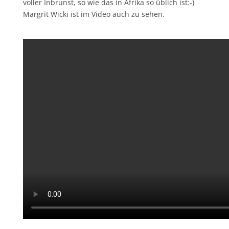
voller Inbrunst, so wie das in Afrika so üblich ist:-)
Margrit Wicki ist im Video auch zu sehen.